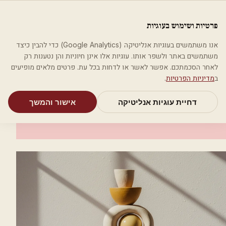
לג לתוכן הראשי
פלסטיקה
פרטיות ושימוש בעוגיות
מאמרים
קטגוריות
חיפוש
אודות
אמת את העסק שלי
אנו משתמשים בעוגיות אנליטיקה (Google Analytics) כדי להבין כיצד
בית
קטגוריות
אסתטיקה רפואית
דר' שווימר - אסתטיקה
משתמשים באתר ולשפר אותו. עוגיות אלו אינן חיוניות והן נטענות רק
לאחר הסכמתכם. אפשר לאשר או לדחות בכל עת. פרטים מלאים מופיעים
אסתטיקה רפואית
ב
מדיניות הפרטיות
.
דר' שווימר - אסתטיקה
דחיית עוגיות אנליטיקה
אישור והמשך
ירושלים