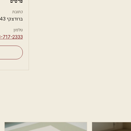
פרטים
כתובת
ברודצקי 43, תל אביב
טלפון
3-717-2333⁩