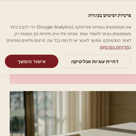
לג לתוכן הראשי
פלסטיקה
פרטיות ושימוש בעוגיות
מאמרים
קטגוריות
חיפוש
אודות
אמת את העסק שלי
אנו משתמשים בעוגיות אנליטיקה (Google Analytics) כדי להבין כיצד
בית
קטגוריות
רופאים מנתחים פלסטיים
ד"ר רועי כירורג פלסטי
משתמשים באתר ולשפר אותו. עוגיות אלו אינן חיוניות והן נטענות רק
לאחר הסכמתכם. אפשר לאשר או לדחות בכל עת. פרטים מלאים מופיעים
רופאים מנתחים פלסטיים
ב
מדיניות הפרטיות
.
ד"ר רועי כירורג פלסטי
דחיית עוגיות אנליטיקה
אישור והמשך
תל אביב