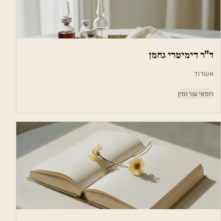
ד"ר דימיטרי גחמן
אשדוד
רופאי עור ומין