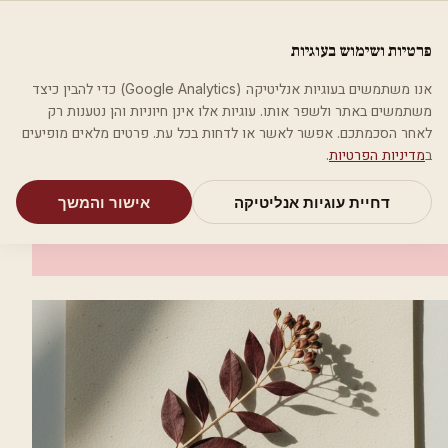
לג לתוכן הראשי
פלסטיקה
פרטיות ושימוש בעוגיות
מאמרים
קטגוריות
חיפוש
אודות
אמת את העסק שלי
אנו משתמשים בעוגיות אנליטיקה (Google Analytics) כדי להבין כיצד
בית
קטגוריות
רופאי עור ומין
ד"ר רוני זיו
משתמשים באתר ולשפר אותו. עוגיות אלו אינן חיוניות והן נטענות רק
לאחר הסכמתכם. אפשר לאשר או לדחות בכל עת. פרטים מלאים מופיעים
רופאי עור ומין
ב
מדיניות הפרטיות
.
ד"ר רוני זיו
דחיית עוגיות אנליטיקה
אישור והמשך
אשדוד