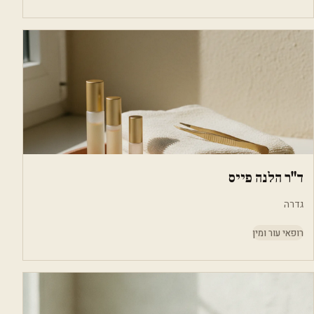
ד"ר הלנה פייס
גדרה
רופאי עור ומין