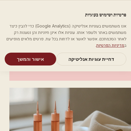
לג לתוכן הראשי
פלסטיקה
פרטיות ושימוש בעוגיות
מאמרים
קטגוריות
חיפוש
אודות
אמת את העסק שלי
אנו משתמשים בעוגיות אנליטיקה (Google Analytics) כדי להבין כיצד
בית
קטגוריות
אסתטיקה רפואית
ד"ר רוני גרשונוביץ
משתמשים באתר ולשפר אותו. עוגיות אלו אינן חיוניות והן נטענות רק
לאחר הסכמתכם. אפשר לאשר או לדחות בכל עת. פרטים מלאים מופיעים
אסתטיקה רפואית
ב
מדיניות הפרטיות
.
ד"ר רוני גרשונוביץ
דחיית עוגיות אנליטיקה
אישור והמשך
כפר יונה