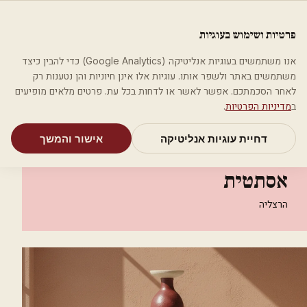
לג לתוכן הראשי
פלסטיקה
פרטיות ושימוש בעוגיות
מאמרים
קטגוריות
חיפוש
אודות
אמת את העסק שלי
אנו משתמשים בעוגיות אנליטיקה (Google Analytics) כדי להבין כיצד
בית
קטגוריות
אסתטיקה רפואית
משתמשים באתר ולשפר אותו. עוגיות אלו אינן חיוניות והן נטענות רק
ד"ר רוזט קליניקה לרפואה אסתטית
לאחר הסכמתכם. אפשר לאשר או לדחות בכל עת. פרטים מלאים מופיעים
ב
מדיניות הפרטיות
.
אסתטיקה רפואית
דחיית עוגיות אנליטיקה
אישור והמשך
ד"ר רוזט קליניקה לרפואה
אסתטית
הרצליה