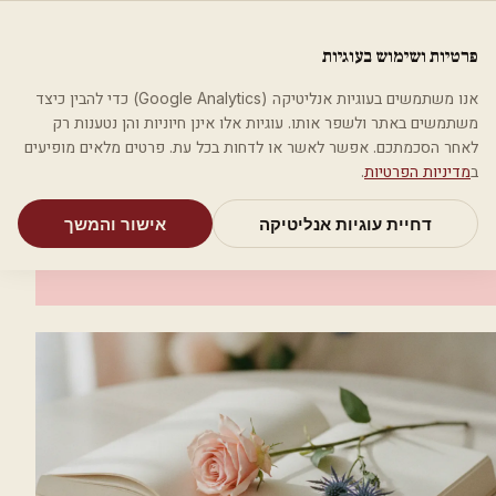
לג לתוכן הראשי
פלסטיקה
פרטיות ושימוש בעוגיות
מאמרים
קטגוריות
חיפוש
אודות
אמת את העסק שלי
אנו משתמשים בעוגיות אנליטיקה (Google Analytics) כדי להבין כיצד
בית
קטגוריות
אסתטיקה רפואית
ד"ר ראם
משתמשים באתר ולשפר אותו. עוגיות אלו אינן חיוניות והן נטענות רק
לאחר הסכמתכם. אפשר לאשר או לדחות בכל עת. פרטים מלאים מופיעים
אסתטיקה רפואית
ב
מדיניות הפרטיות
.
ד"ר ראם
דחיית עוגיות אנליטיקה
אישור והמשך
תל אביב