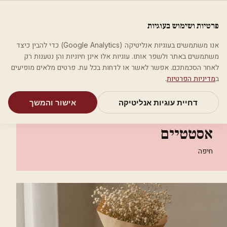
לג לתוכן הראשי
פלסטיקה
פרטיות ושימוש בעוגיות
מאמרים
קטגוריות
חיפוש
אודות
אמת את העסק שלי
אנו משתמשים בעוגיות אנליטיקה (Google Analytics) כדי להבין כיצד
בית
קטגוריות
אסתטיקה רפואית
משתמשים באתר ולשפר אותו. עוגיות אלו אינן חיוניות והן נטענות רק
ד"ר קליין רפי טיפולים אסטטיים
לאחר הסכמתכם. אפשר לאשר או לדחות בכל עת. פרטים מלאים מופיעים
ב
מדיניות הפרטיות
.
אסתטיקה רפואית
דחיית עוגיות אנליטיקה
אישור והמשך
ד"ר קליין רפי טיפולים
אסטטיים
חיפה