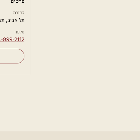
פרטים
כתובת
תל אביב, תל
טלפון
4-899-2112⁩