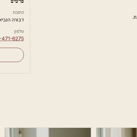
פרטים
כתובת
.
דבורה הנביאה 14, ע
טלפון
-471-6275⁩