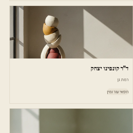
ד"ר קונפינו יצחק
רמת גן
רופאי עור ומין