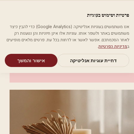
לג לתוכן הראשי
פלסטיקה
פרטיות ושימוש בעוגיות
מאמרים
קטגוריות
חיפוש
אודות
אמת את העסק שלי
אנו משתמשים בעוגיות אנליטיקה (Google Analytics) כדי להבין כיצד
בית
קטגוריות
רופאי עור ומין
ד"ר פפיסמדוב מיכאל
משתמשים באתר ולשפר אותו. עוגיות אלו אינן חיוניות והן נטענות רק
לאחר הסכמתכם. אפשר לאשר או לדחות בכל עת. פרטים מלאים מופיעים
רופאי עור ומין
ב
מדיניות הפרטיות
.
ד"ר פפיסמדוב מיכאל
דחיית עוגיות אנליטיקה
אישור והמשך
תל אביב