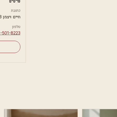
פרטים
כתובת
חיים ויצמן 73, חולון
טלפון
3-501-8223⁩