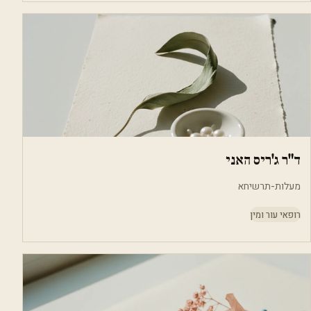
ד"ר ג'ריס האני
מעלות-תרשיחא
רופאי עור ומין