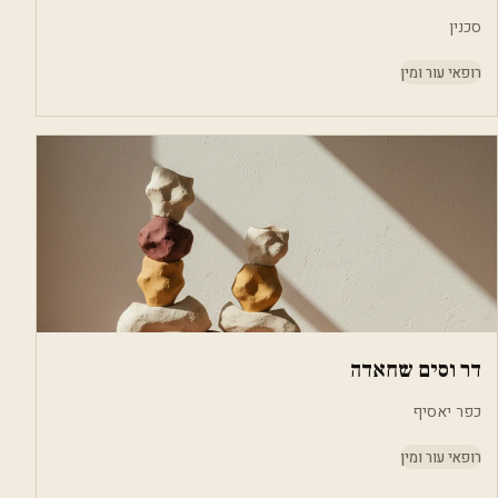
סכנין
רופאי עור ומין
דר וסים שחאדה
כפר יאסיף
רופאי עור ומין