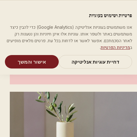
לג לתוכן הראשי
פלסטיקה
פרטיות ושימוש בעוגיות
מאמרים
קטגוריות
חיפוש
אודות
אמת את העסק שלי
אנו משתמשים בעוגיות אנליטיקה (Google Analytics) כדי להבין כיצד
בית
קטגוריות
רופאי עור ומין
ד"ר עלי פואד אבוריא
משתמשים באתר ולשפר אותו. עוגיות אלו אינן חיוניות והן נטענות רק
לאחר הסכמתכם. אפשר לאשר או לדחות בכל עת. פרטים מלאים מופיעים
רופאי עור ומין
ב
מדיניות הפרטיות
.
ד"ר עלי פואד אבוריא
דחיית עוגיות אנליטיקה
אישור והמשך
מג'ד אל-כרום