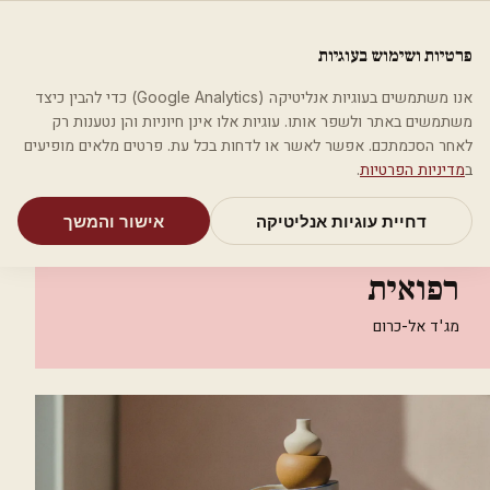
לג לתוכן הראשי
פלסטיקה
פרטיות ושימוש בעוגיות
מאמרים
קטגוריות
חיפוש
אודות
אמת את העסק שלי
אנו משתמשים בעוגיות אנליטיקה (Google Analytics) כדי להבין כיצד
בית
קטגוריות
אסתטיקה רפואית
משתמשים באתר ולשפר אותו. עוגיות אלו אינן חיוניות והן נטענות רק
ד"ר עלי חוראני אסתטיקה רפואית
לאחר הסכמתכם. אפשר לאשר או לדחות בכל עת. פרטים מלאים מופיעים
ב
מדיניות הפרטיות
.
אסתטיקה רפואית
דחיית עוגיות אנליטיקה
אישור והמשך
ד"ר עלי חוראני אסתטיקה
רפואית
מג'ד אל-כרום