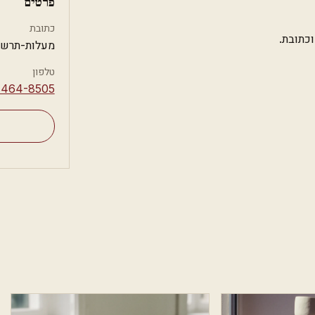
פרטים
כתובת
מעלות-תרשי
טלפון
-464-8505⁩