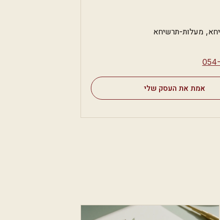
חא, מעלות-תרשיחא
⁦054
אמת את העסק שלי