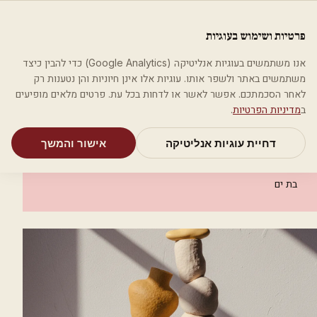
לג לתוכן הראשי
פלסטיקה
פרטיות ושימוש בעוגיות
מאמרים
קטגוריות
חיפוש
אודות
אמת את העסק שלי
אנו משתמשים בעוגיות אנליטיקה (Google Analytics) כדי להבין כיצד
בית
קטגוריות
אסתטיקה רפואית
משתמשים באתר ולשפר אותו. עוגיות אלו אינן חיוניות והן נטענות רק
ד"ר עדי קאסם רפואה אסתטית
לאחר הסכמתכם. אפשר לאשר או לדחות בכל עת. פרטים מלאים מופיעים
ב
מדיניות הפרטיות
.
אסתטיקה רפואית
דחיית עוגיות אנליטיקה
אישור והמשך
ד"ר עדי קאסם רפואה אסתטית
בת ים