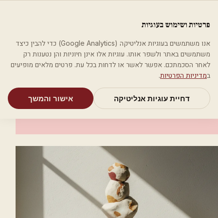
לג לתוכן הראשי
פלסטיקה
פרטיות ושימוש בעוגיות
מאמרים
קטגוריות
חיפוש
אודות
אמת את העסק שלי
אנו משתמשים בעוגיות אנליטיקה (Google Analytics) כדי להבין כיצד
בית
קטגוריות
רופאי עור ומין
ד"ר סמולוביץ אירנה
משתמשים באתר ולשפר אותו. עוגיות אלו אינן חיוניות והן נטענות רק
לאחר הסכמתכם. אפשר לאשר או לדחות בכל עת. פרטים מלאים מופיעים
רופאי עור ומין
ב
מדיניות הפרטיות
.
ד"ר סמולוביץ אירנה
דחיית עוגיות אנליטיקה
אישור והמשך
ירושלים