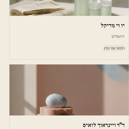
יו וי מדיקל
ירושלים
רופאי עור ומין
ד"ר ויינראוך לואיס