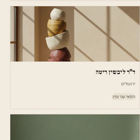
ד"ר ליבשין ריטה
ירושלים
רופאי עור ומין