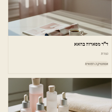
ד"ר מסארוה בהאא
נצרת
אסתטיקה רפואית