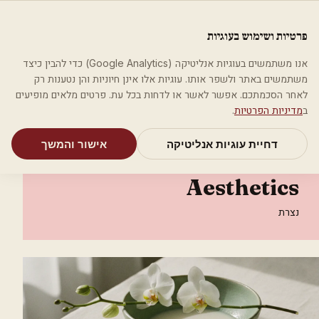
לג לתוכן הראשי
פלסטיקה
פרטיות ושימוש בעוגיות
מאמרים
קטגוריות
חיפוש
אודות
אמת את העסק שלי
אנו משתמשים בעוגיות אנליטיקה (Google Analytics) כדי להבין כיצד
בית
קטגוריות
אסתטיקה רפואית
משתמשים באתר ולשפר אותו. עוגיות אלו אינן חיוניות והן נטענות רק
ד"ר ניסים עבוד DNA Aesthetics
לאחר הסכמתכם. אפשר לאשר או לדחות בכל עת. פרטים מלאים מופיעים
ב
מדיניות הפרטיות
.
אסתטיקה רפואית
דחיית עוגיות אנליטיקה
אישור והמשך
ד"ר ניסים עבוד DNA
Aesthetics
נצרת