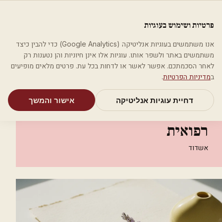
לג לתוכן הראשי
פלסטיקה
פרטיות ושימוש בעוגיות
מאמרים
קטגוריות
חיפוש
אודות
אמת את העסק שלי
אנו משתמשים בעוגיות אנליטיקה (Google Analytics) כדי להבין כיצד
בית
קטגוריות
אסתטיקה רפואית
משתמשים באתר ולשפר אותו. עוגיות אלו אינן חיוניות והן נטענות רק
ד"ר נטליה קובלוב אסתטיקה רפואית
לאחר הסכמתכם. אפשר לאשר או לדחות בכל עת. פרטים מלאים מופיעים
ב
מדיניות הפרטיות
.
אסתטיקה רפואית
דחיית עוגיות אנליטיקה
אישור והמשך
ד"ר נטליה קובלוב אסתטיקה
רפואית
אשדוד