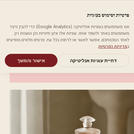
לג לתוכן הראשי
פלסטיקה
פרטיות ושימוש בעוגיות
מאמרים
קטגוריות
חיפוש
אודות
אמת את העסק שלי
אנו משתמשים בעוגיות אנליטיקה (Google Analytics) כדי להבין כיצד
בית
קטגוריות
אסתטיקה רפואית
דר' מריאנה שפולנסקי
משתמשים באתר ולשפר אותו. עוגיות אלו אינן חיוניות והן נטענות רק
לאחר הסכמתכם. אפשר לאשר או לדחות בכל עת. פרטים מלאים מופיעים
אסתטיקה רפואית
ב
מדיניות הפרטיות
.
דר' מריאנה שפולנסקי
דחיית עוגיות אנליטיקה
אישור והמשך
באר שבע