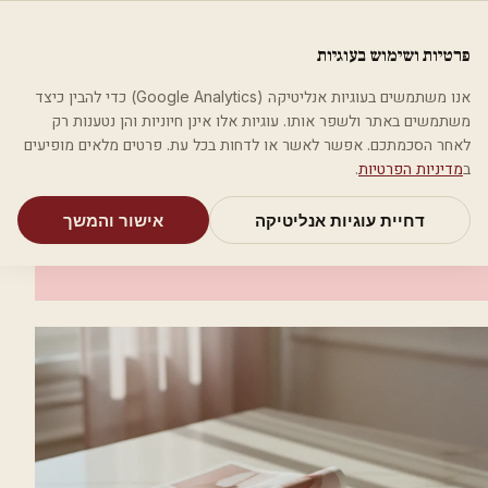
לג לתוכן הראשי
פלסטיקה
פרטיות ושימוש בעוגיות
מאמרים
קטגוריות
חיפוש
אודות
אמת את העסק שלי
אנו משתמשים בעוגיות אנליטיקה (Google Analytics) כדי להבין כיצד
בית
קטגוריות
אסתטיקה רפואית
ד"ר מסארוה בהאא
משתמשים באתר ולשפר אותו. עוגיות אלו אינן חיוניות והן נטענות רק
לאחר הסכמתכם. אפשר לאשר או לדחות בכל עת. פרטים מלאים מופיעים
אסתטיקה רפואית
ב
מדיניות הפרטיות
.
ד"ר מסארוה בהאא
דחיית עוגיות אנליטיקה
אישור והמשך
נצרת