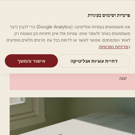
לג לתוכן הראשי
פלסטיקה
פרטיות ושימוש בעוגיות
מאמרים
קטגוריות
חיפוש
אודות
אמת את העסק שלי
אנו משתמשים בעוגיות אנליטיקה (Google Analytics) כדי להבין כיצד
בית
קטגוריות
אסתטיקה רפואית
משתמשים באתר ולשפר אותו. עוגיות אלו אינן חיוניות והן נטענות רק
ד"ר מור בן גור רפואה אסתטית
לאחר הסכמתכם. אפשר לאשר או לדחות בכל עת. פרטים מלאים מופיעים
ב
מדיניות הפרטיות
.
אסתטיקה רפואית
דחיית עוגיות אנליטיקה
אישור והמשך
ד"ר מור בן גור רפואה אסתטית
יבנה