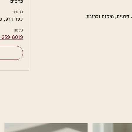
פרטים
כתובת
כפר קרע, כ
טלפון
2-259-8019⁩