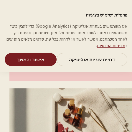
לג לתוכן הראשי
פלסטיקה
פרטיות ושימוש בעוגיות
מאמרים
קטגוריות
חיפוש
אודות
אמת את העסק שלי
אנו משתמשים בעוגיות אנליטיקה (Google Analytics) כדי להבין כיצד
בית
קטגוריות
אסתטיקה רפואית
ד"ר לריסה ברק
משתמשים באתר ולשפר אותו. עוגיות אלו אינן חיוניות והן נטענות רק
לאחר הסכמתכם. אפשר לאשר או לדחות בכל עת. פרטים מלאים מופיעים
אסתטיקה רפואית
ב
מדיניות הפרטיות
.
ד"ר לריסה ברק
דחיית עוגיות אנליטיקה
אישור והמשך
זכרון יעקב