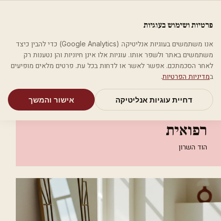
לג לתוכן הראשי
פלסטיקה
פרטיות ושימוש בעוגיות
מאמרים
קטגוריות
חיפוש
אודות
אמת את העסק שלי
אנו משתמשים בעוגיות אנליטיקה (Google Analytics) כדי להבין כיצד
בית
קטגוריות
אסתטיקה רפואית
משתמשים באתר ולשפר אותו. עוגיות אלו אינן חיוניות והן נטענות רק
ד"ר לירון וולך אסתטיקה רפואית
לאחר הסכמתכם. אפשר לאשר או לדחות בכל עת. פרטים מלאים מופיעים
ב
מדיניות הפרטיות
.
אסתטיקה רפואית
דחיית עוגיות אנליטיקה
אישור והמשך
ד"ר לירון וולך אסתטיקה
רפואית
הוד השרון