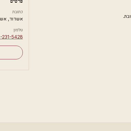
פרטים
כתובת
בת.
אשדוד, אשד
טלפון
7-231-5428⁩