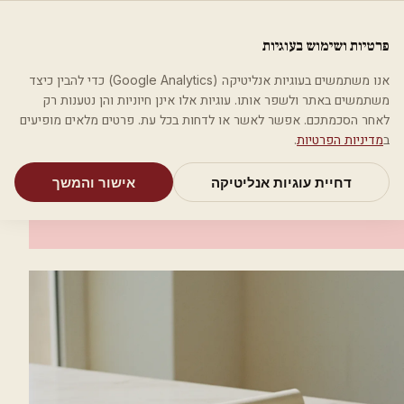
לג לתוכן הראשי
פלסטיקה
פרטיות ושימוש בעוגיות
מאמרים
קטגוריות
חיפוש
אודות
אמת את העסק שלי
אנו משתמשים בעוגיות אנליטיקה (Google Analytics) כדי להבין כיצד
בית
קטגוריות
אסתטיקה רפואית
ד"ר לאלי חנני
משתמשים באתר ולשפר אותו. עוגיות אלו אינן חיוניות והן נטענות רק
לאחר הסכמתכם. אפשר לאשר או לדחות בכל עת. פרטים מלאים מופיעים
אסתטיקה רפואית
ב
מדיניות הפרטיות
.
ד"ר לאלי חנני
דחיית עוגיות אנליטיקה
אישור והמשך
רמלה