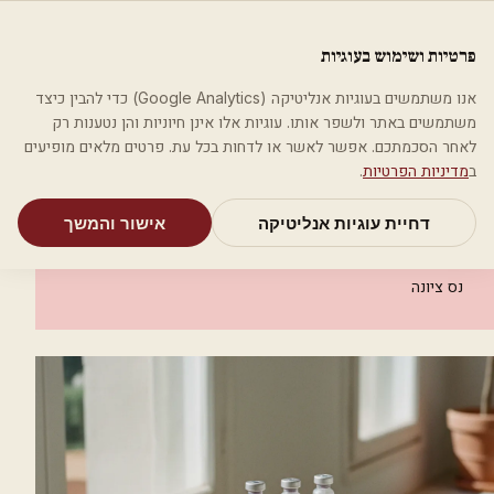
לג לתוכן הראשי
פלסטיקה
פרטיות ושימוש בעוגיות
מאמרים
קטגוריות
חיפוש
אודות
אמת את העסק שלי
אנו משתמשים בעוגיות אנליטיקה (Google Analytics) כדי להבין כיצד
בית
קטגוריות
אסתטיקה רפואית
משתמשים באתר ולשפר אותו. עוגיות אלו אינן חיוניות והן נטענות רק
ד"ר יקיר זאבי - רפואה אסתטית
לאחר הסכמתכם. אפשר לאשר או לדחות בכל עת. פרטים מלאים מופיעים
ב
מדיניות הפרטיות
.
אסתטיקה רפואית
דחיית עוגיות אנליטיקה
אישור והמשך
ד"ר יקיר זאבי - רפואה אסתטית
נס ציונה