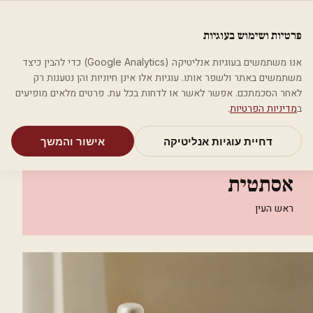
לג לתוכן הראשי
פלסטיקה
פרטיות ושימוש בעוגיות
מאמרים
קטגוריות
חיפוש
אודות
אמת את העסק שלי
אנו משתמשים בעוגיות אנליטיקה (Google Analytics) כדי להבין כיצד
בית
קטגוריות
אסתטיקה רפואית
משתמשים באתר ולשפר אותו. עוגיות אלו אינן חיוניות והן נטענות רק
ד"ר ינוביץ גלינה, רפואה אסתטית
לאחר הסכמתכם. אפשר לאשר או לדחות בכל עת. פרטים מלאים מופיעים
ב
מדיניות הפרטיות
.
אסתטיקה רפואית
דחיית עוגיות אנליטיקה
אישור והמשך
ד"ר ינוביץ גלינה, רפואה
אסתטית
ראש העין