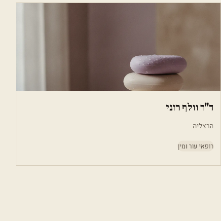
ד"ר וולף רוני
הרצליה
רופאי עור ומין