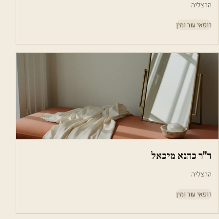
הרצליה
רופאי עור ומין
ד"ר כהנא מיכאל
הרצליה
רופאי עור ומין