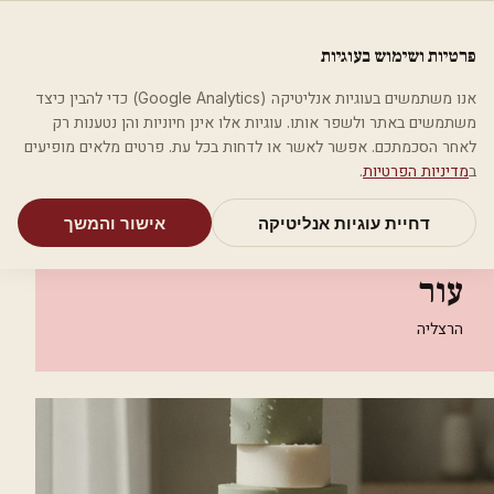
לג לתוכן הראשי
פלסטיקה
פרטיות ושימוש בעוגיות
מאמרים
קטגוריות
חיפוש
אודות
אמת את העסק שלי
אנו משתמשים בעוגיות אנליטיקה (Google Analytics) כדי להבין כיצד
בית
קטגוריות
רופאי עור ומין
משתמשים באתר ולשפר אותו. עוגיות אלו אינן חיוניות והן נטענות רק
ד"ר יורם הרט-מומחה למחלות עור
לאחר הסכמתכם. אפשר לאשר או לדחות בכל עת. פרטים מלאים מופיעים
ב
מדיניות הפרטיות
.
רופאי עור ומין
דחיית עוגיות אנליטיקה
אישור והמשך
ד"ר יורם הרט-מומחה למחלות
עור
הרצליה