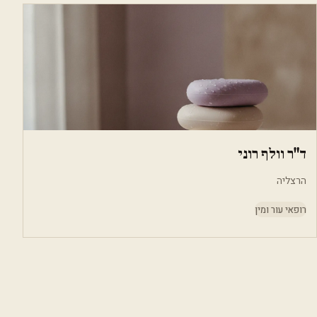
ד"ר וולף רוני
הרצליה
רופאי עור ומין