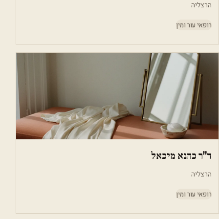
הרצליה
רופאי עור ומין
ד"ר כהנא מיכאל
הרצליה
רופאי עור ומין