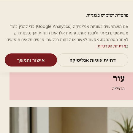
לג לתוכן הראשי
פלסטיקה
פרטיות ושימוש בעוגיות
מאמרים
קטגוריות
חיפוש
אודות
אמת את העסק שלי
אנו משתמשים בעוגיות אנליטיקה (Google Analytics) כדי להבין כיצד
בית
קטגוריות
רופאי עור ומין
משתמשים באתר ולשפר אותו. עוגיות אלו אינן חיוניות והן נטענות רק
ד"ר יורם הרט-מומחה למחלות עור
לאחר הסכמתכם. אפשר לאשר או לדחות בכל עת. פרטים מלאים מופיעים
ב
מדיניות הפרטיות
.
רופאי עור ומין
דחיית עוגיות אנליטיקה
אישור והמשך
ד"ר יורם הרט-מומחה למחלות
עור
הרצליה