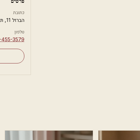
פרטים
כתובת
הברזל 11, תל אביב
טלפון
-455-3579⁩