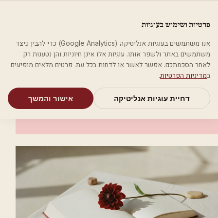
לג לתוכן הראשי
פלסטיקה
פרטיות ושימוש בעוגיות
מאמרים
קטגוריות
חיפוש
אודות
אמת את העסק שלי
אנו משתמשים בעוגיות אנליטיקה (Google Analytics) כדי להבין כיצד
בית
קטגוריות
רופאים מנתחים פלסטיים
ד"ר יונתן ווגמן
משתמשים באתר ולשפר אותו. עוגיות אלו אינן חיוניות והן נטענות רק
לאחר הסכמתכם. אפשר לאשר או לדחות בכל עת. פרטים מלאים מופיעים
רופאים מנתחים פלסטיים
ב
מדיניות הפרטיות
.
ד"ר יונתן ווגמן
דחיית עוגיות אנליטיקה
אישור והמשך
תל אביב