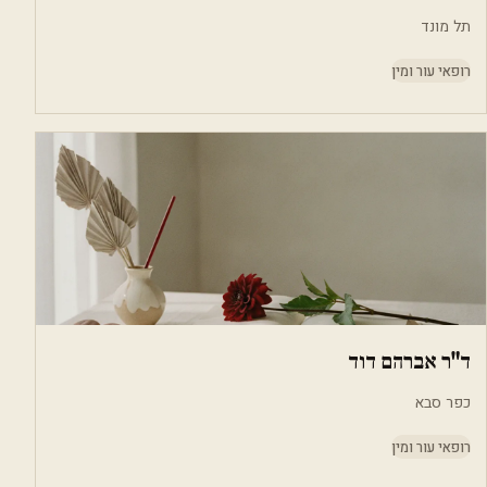
תל מונד
רופאי עור ומין
ד"ר אברהם דוד
כפר סבא
רופאי עור ומין