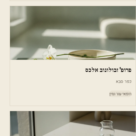
פרופ' זבולונוב אלכס
כפר סבא
רופאי עור ומין