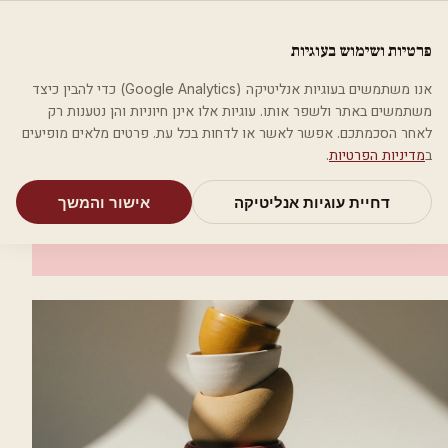
לג לתוכן הראשי
פלסטיקה
פרטיות ושימוש בעוגיות
מאמרים
קטגוריות
חיפוש
אודות
אמת את העסק שלי
אנו משתמשים בעוגיות אנליטיקה (Google Analytics) כדי להבין כיצד
בית
קטגוריות
רופאי עור ומין
ד"ר יוז'וק שלמה
משתמשים באתר ולשפר אותו. עוגיות אלו אינן חיוניות והן נטענות רק
לאחר הסכמתכם. אפשר לאשר או לדחות בכל עת. פרטים מלאים מופיעים
רופאי עור ומין
ב
מדיניות הפרטיות
.
ד"ר יוז'וק שלמה
דחיית עוגיות אנליטיקה
אישור והמשך
כוכב יאיר