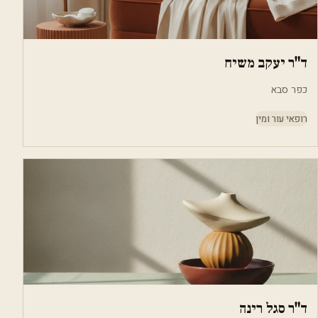
ד"ר יעקב משיח
כפר סבא
רופאי עור ומין
ד"ר סגל רינה