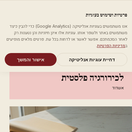
לג לתוכן הראשי
פלסטיקה
פרטיות ושימוש בעוגיות
מאמרים
קטגוריות
חיפוש
אודות
אמת את העסק שלי
אנו משתמשים בעוגיות אנליטיקה (Google Analytics) כדי להבין כיצד
בית
קטגוריות
רופאים מנתחים פלסטיים
משתמשים באתר ולשפר אותו. עוגיות אלו אינן חיוניות והן נטענות רק
ד"ר יואב אברהמי - מומחה לכירורגיה פלסטית
לאחר הסכמתכם. אפשר לאשר או לדחות בכל עת. פרטים מלאים מופיעים
ב
מדיניות הפרטיות
.
רופאים מנתחים פלסטיים
דחיית עוגיות אנליטיקה
אישור והמשך
ד"ר יואב אברהמי - מומחה
לכירורגיה פלסטית
אשדוד