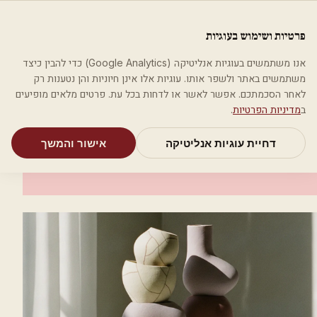
לג לתוכן הראשי
פלסטיקה
פרטיות ושימוש בעוגיות
מאמרים
קטגוריות
חיפוש
אודות
אמת את העסק שלי
אנו משתמשים בעוגיות אנליטיקה (Google Analytics) כדי להבין כיצד
בית
קטגוריות
רופאים מנתחים פלסטיים
ד"ר טמאן יוסף
משתמשים באתר ולשפר אותו. עוגיות אלו אינן חיוניות והן נטענות רק
לאחר הסכמתכם. אפשר לאשר או לדחות בכל עת. פרטים מלאים מופיעים
רופאים מנתחים פלסטיים
ב
מדיניות הפרטיות
.
ד"ר טמאן יוסף
דחיית עוגיות אנליטיקה
אישור והמשך
תל אביב