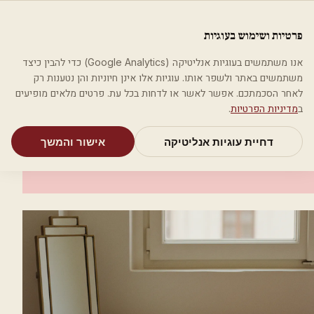
לג לתוכן הראשי
פלסטיקה
פרטיות ושימוש בעוגיות
מאמרים
קטגוריות
חיפוש
אודות
אמת את העסק שלי
אנו משתמשים בעוגיות אנליטיקה (Google Analytics) כדי להבין כיצד
בית
קטגוריות
רופאים מנתחים פלסטיים
ד"ר טאובה איתן
משתמשים באתר ולשפר אותו. עוגיות אלו אינן חיוניות והן נטענות רק
לאחר הסכמתכם. אפשר לאשר או לדחות בכל עת. פרטים מלאים מופיעים
רופאים מנתחים פלסטיים
ב
מדיניות הפרטיות
.
ד"ר טאובה איתן
דחיית עוגיות אנליטיקה
אישור והמשך
תל אביב