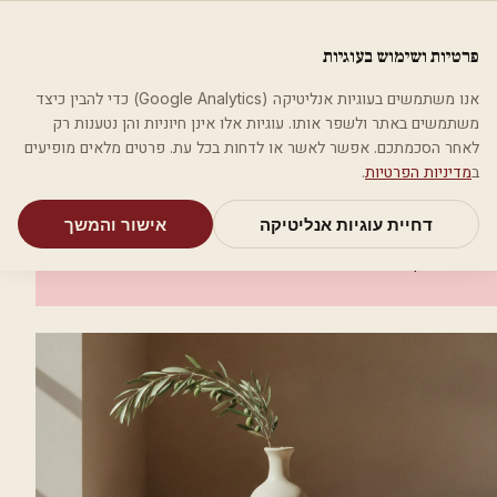
לג לתוכן הראשי
פלסטיקה
פרטיות ושימוש בעוגיות
מאמרים
קטגוריות
חיפוש
אודות
אמת את העסק שלי
אנו משתמשים בעוגיות אנליטיקה (Google Analytics) כדי להבין כיצד
בית
קטגוריות
רופאים מנתחים פלסטיים
ד"ר חיליק חיון
משתמשים באתר ולשפר אותו. עוגיות אלו אינן חיוניות והן נטענות רק
לאחר הסכמתכם. אפשר לאשר או לדחות בכל עת. פרטים מלאים מופיעים
רופאים מנתחים פלסטיים
ב
מדיניות הפרטיות
.
ד"ר חיליק חיון
דחיית עוגיות אנליטיקה
אישור והמשך
פתח תקווה