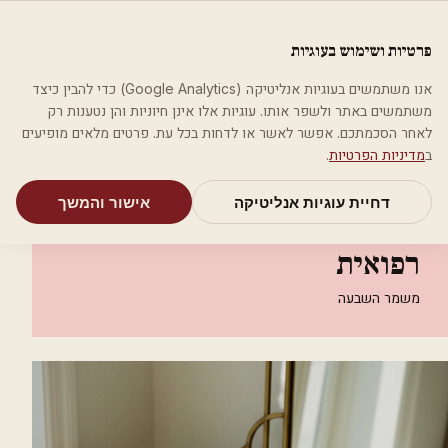
לג לתוכן הראשי
פלסטיקה
פרטיות ושימוש בעוגיות
מאמרים
קטגוריות
חיפוש
אודות
אמת את העסק שלי
אנו משתמשים בעוגיות אנליטיקה (Google Analytics) כדי להבין כיצד
בית
קטגוריות
אסתטיקה רפואית
משתמשים באתר ולשפר אותו. עוגיות אלו אינן חיוניות והן נטענות רק
ד"ר חיים יצחק אסתטיקה רפואית
לאחר הסכמתכם. אפשר לאשר או לדחות בכל עת. פרטים מלאים מופיעים
ב
מדיניות הפרטיות
.
אסתטיקה רפואית
דחיית עוגיות אנליטיקה
אישור והמשך
ד"ר חיים יצחק אסתטיקה
רפואית
משמר השבעה