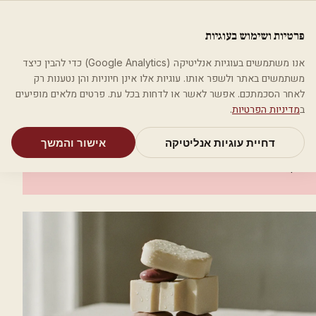
לג לתוכן הראשי
פלסטיקה
פרטיות ושימוש בעוגיות
מאמרים
קטגוריות
חיפוש
אודות
אמת את העסק שלי
אנו משתמשים בעוגיות אנליטיקה (Google Analytics) כדי להבין כיצד
בית
קטגוריות
רופאים מנתחים פלסטיים
ד"ר וסטרייך משה
משתמשים באתר ולשפר אותו. עוגיות אלו אינן חיוניות והן נטענות רק
לאחר הסכמתכם. אפשר לאשר או לדחות בכל עת. פרטים מלאים מופיעים
רופאים מנתחים פלסטיים
ב
מדיניות הפרטיות
.
ד"ר וסטרייך משה
דחיית עוגיות אנליטיקה
אישור והמשך
קבוצת יבנה