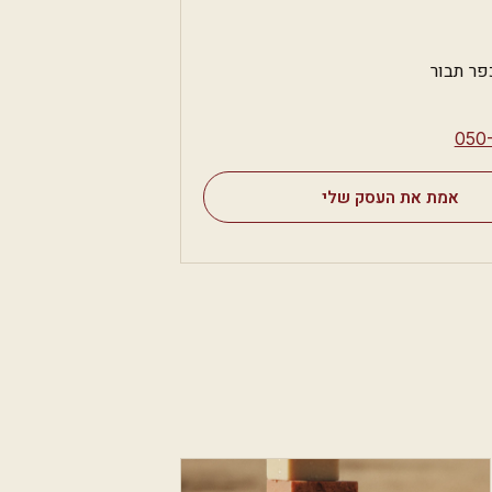
פר תבור
⁦050
אמת את העסק שלי