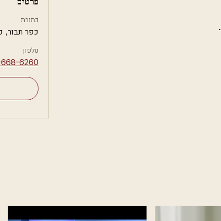
פרטים
כתובת
כפר תבור, כ
טלפון
-668-6260⁩