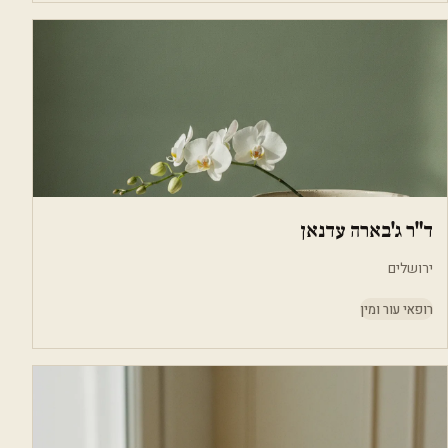
ד"ר ג'בארה עדנאן
ירושלים
רופאי עור ומין