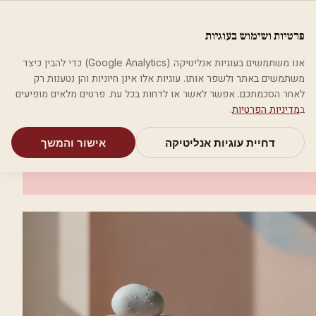
לג לתוכן הראשי
פלסטיקה
פרטיות ושימוש בעוגיות
מאמרים
קטגוריות
חיפוש
אודות
אמת את העסק שלי
אנו משתמשים בעוגיות אנליטיקה (Google Analytics) כדי להבין כיצד
בית
קטגוריות
רופאי עור ומין
ד"ר ויינראוך לואיס
משתמשים באתר ולשפר אותו. עוגיות אלו אינן חיוניות והן נטענות רק
לאחר הסכמתכם. אפשר לאשר או לדחות בכל עת. פרטים מלאים מופיעים
רופאי עור ומין
ב
מדיניות הפרטיות
.
ד"ר ויינראוך לואיס
דחיית עוגיות אנליטיקה
אישור והמשך
ירושלים