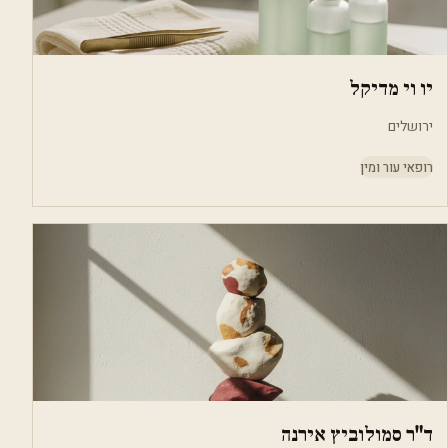
יו וי מדיקל
ירושלים
רופאי עור ומין
ד"ר סמולוביץ אירנה