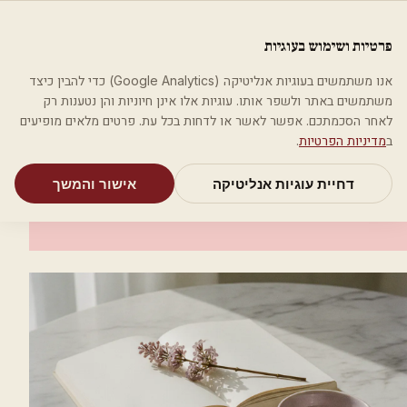
לג לתוכן הראשי
פלסטיקה
פרטיות ושימוש בעוגיות
מאמרים
קטגוריות
חיפוש
אודות
אמת את העסק שלי
אנו משתמשים בעוגיות אנליטיקה (Google Analytics) כדי להבין כיצד
בית
קטגוריות
אסתטיקה רפואית
ד"ר דייויד צבר
משתמשים באתר ולשפר אותו. עוגיות אלו אינן חיוניות והן נטענות רק
לאחר הסכמתכם. אפשר לאשר או לדחות בכל עת. פרטים מלאים מופיעים
אסתטיקה רפואית
ב
מדיניות הפרטיות
.
ד"ר דייויד צבר
דחיית עוגיות אנליטיקה
אישור והמשך
תל אביב