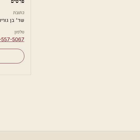
פרטים
כתובת
שד' בן גוריון 31, חי
טלפון
-557-5067⁩