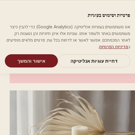
לג לתוכן הראשי
פלסטיקה
פרטיות ושימוש בעוגיות
מאמרים
קטגוריות
חיפוש
אודות
אמת את העסק שלי
אנו משתמשים בעוגיות אנליטיקה (Google Analytics) כדי להבין כיצד
בית
קטגוריות
רופאי עור ומין
ד"ר דוברובסקי מרק
משתמשים באתר ולשפר אותו. עוגיות אלו אינן חיוניות והן נטענות רק
לאחר הסכמתכם. אפשר לאשר או לדחות בכל עת. פרטים מלאים מופיעים
רופאי עור ומין
ב
מדיניות הפרטיות
.
ד"ר דוברובסקי מרק
דחיית עוגיות אנליטיקה
אישור והמשך
באר שבע