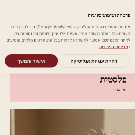
לג לתוכן הראשי
פלסטיקה
פרטיות ושימוש בעוגיות
מאמרים
קטגוריות
חיפוש
אודות
אמת את העסק שלי
אנו משתמשים בעוגיות אנליטיקה (Google Analytics) כדי להבין כיצד
בית
קטגוריות
רופאים מנתחים פלסטיים
משתמשים באתר ולשפר אותו. עוגיות אלו אינן חיוניות והן נטענות רק
ד"ר גיל נרדיני- כירורגיה פלסטית
לאחר הסכמתכם. אפשר לאשר או לדחות בכל עת. פרטים מלאים מופיעים
ב
מדיניות הפרטיות
.
רופאים מנתחים פלסטיים
דחיית עוגיות אנליטיקה
אישור והמשך
ד"ר גיל נרדיני- כירורגיה
פלסטית
תל אביב