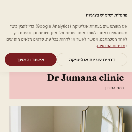
לג לתוכן הראשי
פלסטיקה
פרטיות ושימוש בעוגיות
מאמרים
קטגוריות
חיפוש
אודות
אמת את העסק שלי
אנו משתמשים בעוגיות אנליטיקה (Google Analytics) כדי להבין כיצד
בית
קטגוריות
אסתטיקה רפואית
משתמשים באתר ולשפר אותו. עוגיות אלו אינן חיוניות והן נטענות רק
ד"ר ג'ומאנה רפואה אסתטית -Dr Jumana clinic
לאחר הסכמתכם. אפשר לאשר או לדחות בכל עת. פרטים מלאים מופיעים
ב
מדיניות הפרטיות
.
אסתטיקה רפואית
דחיית עוגיות אנליטיקה
אישור והמשך
ד"ר ג'ומאנה רפואה אסתטית -
Dr Jumana clinic
רמת השרון