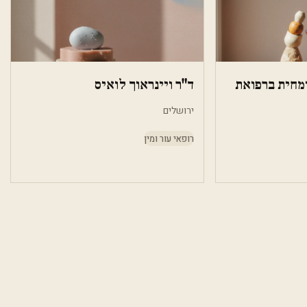
ומחית ברפואת
ד"ר ויינראוך לואיס
ירושלים
רופאי עור ומין