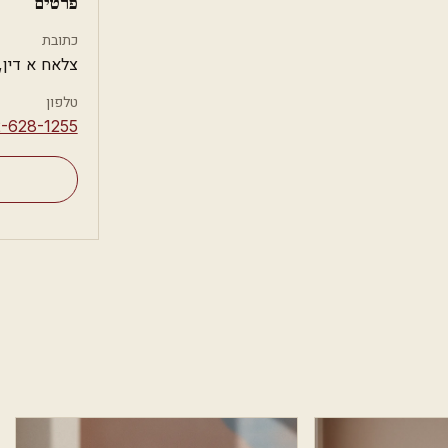
פרטים
כתובת
צלאח א דין,
טלפון
2-628-1255⁩