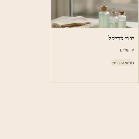
יו וי מדיקל
ירושלים
רופאי עור ומין