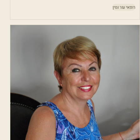
רופאי עור ומין