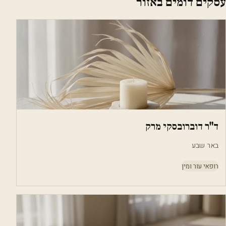
עסקים דומים באזור
ד"ר דוברובסקי מרק
באר שבע
רופאי עור ומין