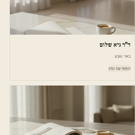
ד"ר גיא שלום
באר שבע
רופאי עור ומין