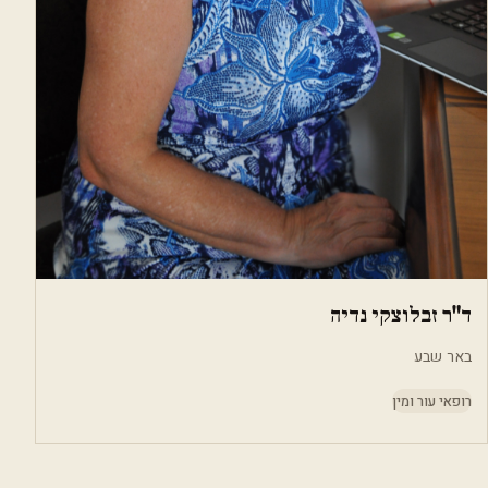
ד"ר זבלוצקי נדיה
באר שבע
רופאי עור ומין