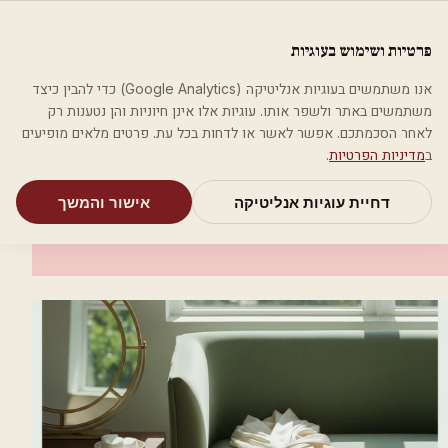
לג לתוכן הראשי
פלסטיקה
פרטיות ושימוש בעוגיות
מאמרים
קטגוריות
חיפוש
אודות
אמת את העסק שלי
אנו משתמשים בעוגיות אנליטיקה (Google Analytics) כדי להבין כיצד
בית
קטגוריות
רופאי עור ומין
ד"ר בירון יהונתן
משתמשים באתר ולשפר אותו. עוגיות אלו אינן חיוניות והן נטענות רק
לאחר הסכמתכם. אפשר לאשר או לדחות בכל עת. פרטים מלאים מופיעים
רופאי עור ומין
ב
מדיניות הפרטיות
.
ד"ר בירון יהונתן
דחיית עוגיות אנליטיקה
אישור והמשך
באר שבע