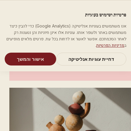
לג לתוכן הראשי
פלסטיקה
פרטיות ושימוש בעוגיות
מאמרים
קטגוריות
חיפוש
אודות
אמת את העסק שלי
אנו משתמשים בעוגיות אנליטיקה (Google Analytics) כדי להבין כיצד
בית
קטגוריות
אסתטיקה רפואית
ד"ר בהא ספדי Viva La Skin
משתמשים באתר ולשפר אותו. עוגיות אלו אינן חיוניות והן נטענות רק
לאחר הסכמתכם. אפשר לאשר או לדחות בכל עת. פרטים מלאים מופיעים
אסתטיקה רפואית
ב
מדיניות הפרטיות
.
ד"ר בהא ספדי Viva La Skin
דחיית עוגיות אנליטיקה
אישור והמשך
מסעדה